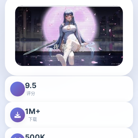
9.5
评分
1M+
下载
500K