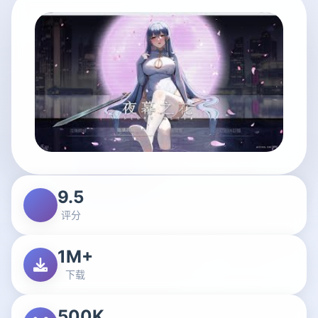
9.5
评分
1M+
下载
500K