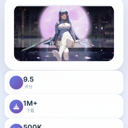
9.5
评分
1M+
下载
500K