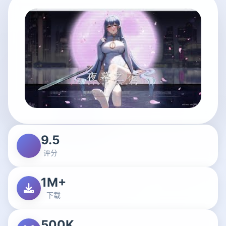
9.5
评分
1M+
下载
500K