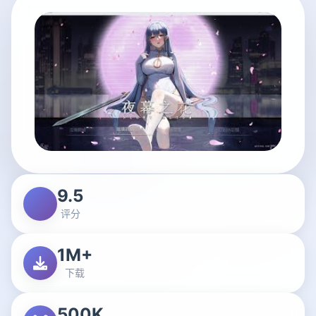
9.5
评分
1M+
下载
500K