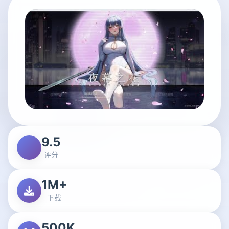
9.5
评分
1M+
下载
500K