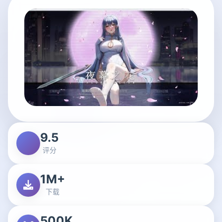
9.5
评分
1M+
下载
500K