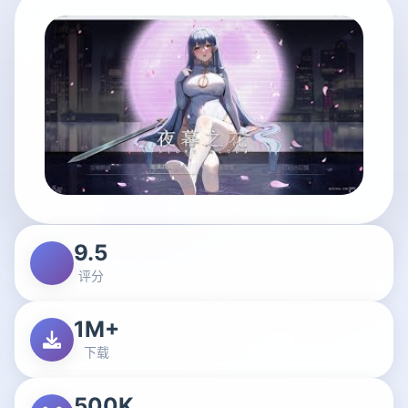
9.5
评分
1M+
下载
500K