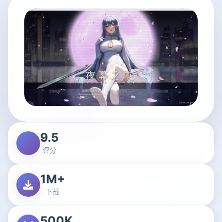
9.5
评分
1M+
下载
500K