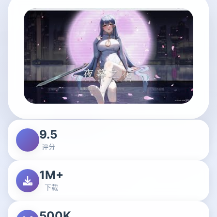
9.5
评分
1M+
下载
500K