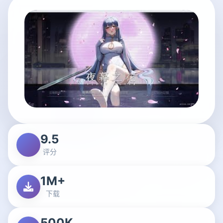
9.5
评分
1M+
下载
500K