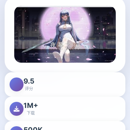
9.5
评分
1M+
下载
500K