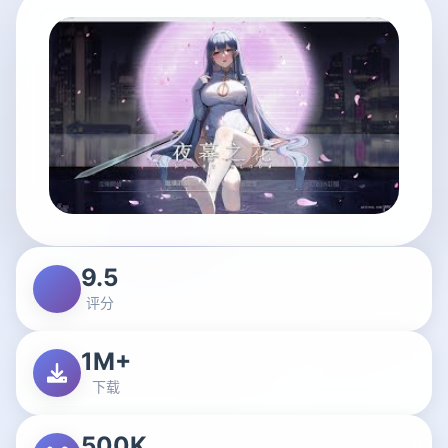
9.5
评分
1M+
下载
500K