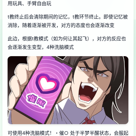
用玩具、手臂自由玩
t教终止后会清除期间的记忆，t教环节终止。即使记忆被
消除，随着逐渐被开发，对方的态度也会逐渐改变
此边，根据t教模式（如为何让其起飞），对方的反应也
会逐渐发生变型，4种洗脑模式
可使用4种洗脑模式！・催○ 处于半梦半醒状态，会服起