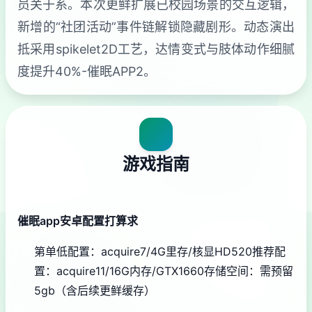
员关于系。本次更鲜扩展已校园场景的交互逻辑，
新增的“社团活动”事件链解锁隐藏剧形。动态演出
抵采用spikelet2D工艺，达情变式与肢体动作细腻
度提升40%-催眠APP2。
游戏指南
催眠app安卓配置打算求
​第单低配置​
​：acquire7/4G里存/核显HD520
​推荐配
置​
​：acquire11/16G内存/GTX1660
​存储空间​
​：需预留
5gb（含后续更鲜缓存）